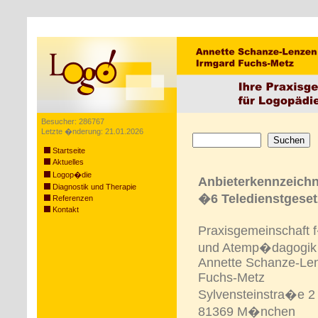
Besucher: 286767
Letzte �nderung: 21.01.2026
Startseite
Aktuelles
Logop�die
Anbieterkennzeic
Diagnostik und Therapie
�6 Teledienstgeset
Referenzen
Kontakt
Praxisgemeinschaft
und Atemp�dagogik
Annette Schanze-Le
Fuchs-Metz
Sylvensteinstra�e 2
81369 M�nchen